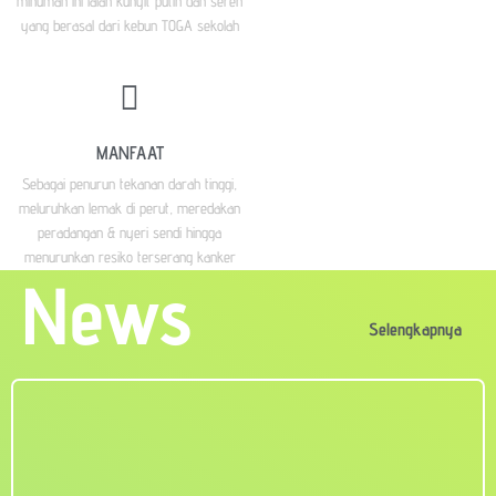
minuman ini ialah kunyit putih dan sereh
yang berasal dari kebun TOGA sekolah
MANFAAT
Sebagai penurun tekanan darah tinggi,
meluruhkan lemak di perut, meredakan
peradangan & nyeri sendi hingga
menurunkan resiko terserang kanker
News
Selengkapnya