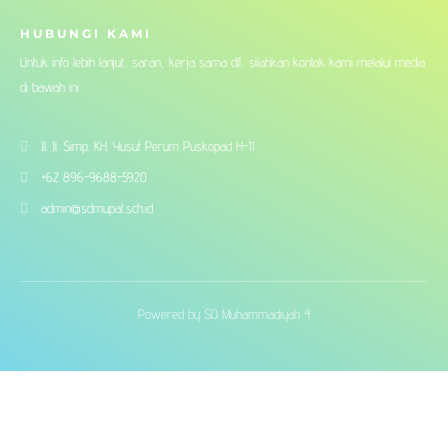
HUBUNGI KAMI
Untuk info lebih lanjut, saran, kerja sama dll, silahkan kontak kami melalui media
di bawah ini
Jl. Jl. Simp. KH. Yusuf Perum Puskopad H-11
+62 896-9688-5920
admin@sdmupat.sch.id
Powered by SD Muhammadiyah 4