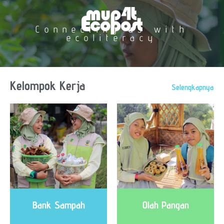
Connecting us with
ecoliteracy
Kelompok Kerja
Selengkapnya
Bank Sampah
Olah Pangan