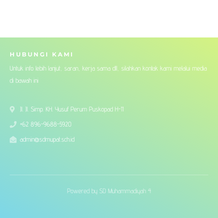
HUBUNGI KAMI
Untuk info lebih lanjut, saran, kerja sama dll, silahkan kontak kami melalui media
di bawah ini
Jl. Jl. Simp. KH. Yusuf Perum Puskopad H-11
+62 896-9688-5920
admin@sdmupat.sch.id
Powered by SD Muhammadiyah 4