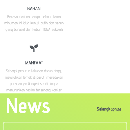
BAHAN
Berasal dari namanya, bahan utama
minuman ini ialah kunyit putih dan sereh
yang berasal dari kebun TOGA sekolah
MANFAAT
Sebagai penurun tekanan darah tinggi,
meluruhkan lemak di perut, meredakan
peradangan & nyeri sendi hingga
menurunkan resiko terserang kanker
News
Selengkapnya