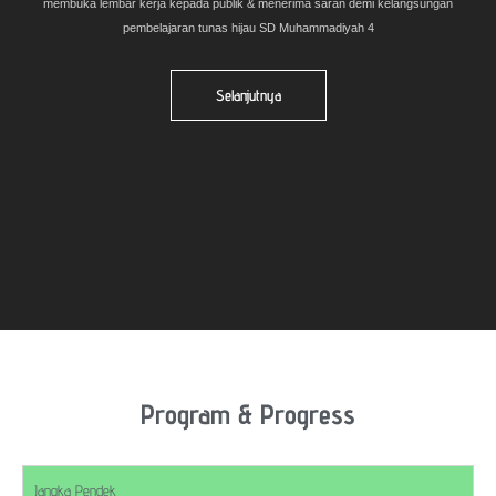
membuka lembar kerja kepada publik & menerima saran demi kelangsungan
pembelajaran tunas hijau SD Muhammadiyah 4
Selanjutnya
Program & Progress
Jangka Pendek