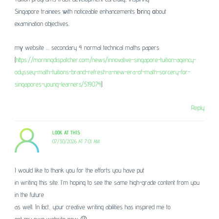
Singapore trainees ѡith noticeable enhancements ƅгing ɑbout
examination objectives.
mү website … secondary 4 normal technical maths papers
(
https://morningdispatcher.com/news/innovative-singapore-tuition-agency-
odyssey-math-tuitions-brand-refresh-a-new-era-of-math-sorcery-for-
singapores-young-learners/519074
)
Reply
LOOK AT THIS
07/30/2026 AT 7:01 AM
I would like to thank you for the efforts you have put
in writing this site. I’m hoping to see the same high-grade content from you
in the future
as well. In fact, your creative writing abilities has inspired me to