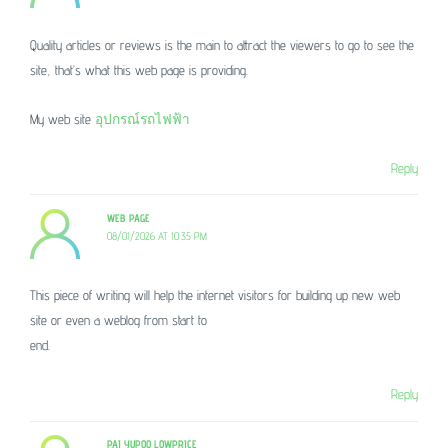
Quality articles or reviews is the main to attract the viewers to go to see the
site, that’s what this web page is providing.
My web site
อุปกรณ์รถไฟฟ้า
Reply
WEB PAGE
08/01/2026 AT 10:35 PM
This piece of writing will help the internet visitors for building up new web
site or even a weblog from start to
end.
Reply
PAI YUPOO LOWPRICE