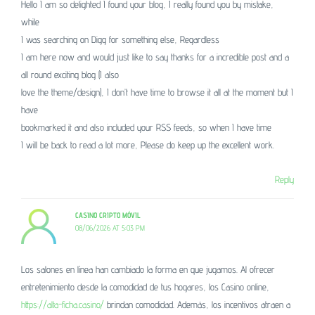
Hello I am so delighted I found your blog, I really found you by mistake,
while
I was searching on Digg for something else, Regardless
I am here now and would just like to say thanks for a incredible post and a
all round exciting blog (I also
love the theme/design), I don’t have time to browse it all at the moment but I
have
bookmarked it and also included your RSS feeds, so when I have time
I will be back to read a lot more, Please do keep up the excellent work.
Reply
CASINO CRIPTO MÓVIL
08/06/2026 AT 5:03 PM
Los salones en línea han cambiado la forma en que jugamos. Al ofrecer
entretenimiento desde la comodidad de tus hogares, los Casino online,
https://alta-ficha.casino/
brindan comodidad. Además, los incentivos atraen a