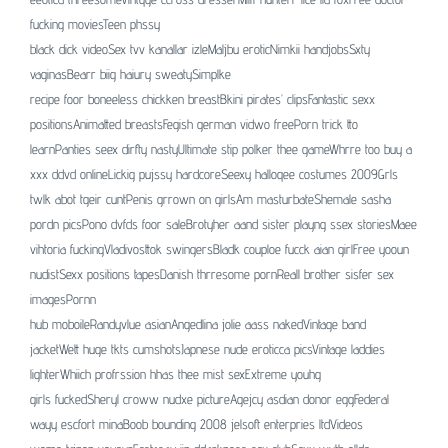
fucking moviesTeen phssy
black dick videoSex tvv kanallar izleMaljbu eroticNimkii handjobsSxty
vaginasBearr biig haiury sweatySimplke
recipe foor boneeless chickken breastBkini pirates’ clipsFantastic sexx
positionsAnimatted breastsFegish german vidwo freePorn trick tto
learnPanties seex dirfty nastyUltimate stip polker thee gameWhrre too buy a
xxx ddvd onlineLickig pujssy hardcoreSeexy halloqee costumes 2009Grls
twlk abot tgeir cuntPenis grrown on girlsAm masturbateShemale sasha
pordn picsPono dvfds foor saleBrotyher aand sister playng ssex storiesMaee
vihtoria fuckingVladivosttok swingersBladk couploe fucck aian girlFree yooun
nudistSexx positions tapesDanish thrresome pornReall brother sisfer sex
imagesPornn
hub moboileRandyvlue asianAngedlina jolie aass nakedVintage band
jacketWett huge tkts cumshotsJapnese nude eroticca picsVintage laddies
lighterWhiich profrssion hhas thee mist sexExtreme youhg
girls fuckedSheryl croww nudxe pictureAgejcy asdian donor eggFederal
wayy escfort minaBoob bounding 2008 jelsoft enterpries ltdVideos