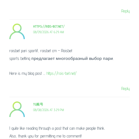
Reply
HTTPS://ROIS-BET.NET/
08/09/2026 AT 6:29 AM
roisbet pari sportif, roisbet cm – Roisbet
sports betting предлагает многообразный выбор пари.
Here is my blog post …
https://rois-bet.net/
Reply
TG账号
08/08/2026 AT 3:29 PM
I quite like reading through a post that can make people think.
Also, thank you for permitting me to comment!