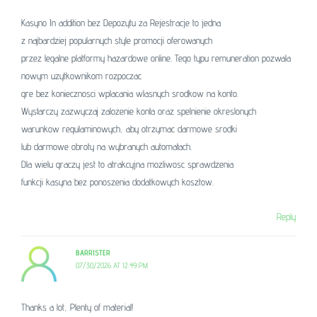
Kasyno In addition bez Depozytu za Rejestracje to jedna
z najbardziej popularnych style promocji oferowanych
przez legalne platformy hazardowe online. Tego typu remuneration pozwala
nowym uzytkownikom rozpoczac
gre bez koniecznosci wplacania wlasnych srodkow na konto.
Wystarczy zazwyczaj zalozenie konta oraz spelnienie okreslonych
warunkow regulaminowych, aby otrzymac darmowe srodki
lub darmowe obroty na wybranych automatach.
Dla wielu graczy jest to atrakcyjna mozliwosc sprawdzenia
funkcji kasyna bez ponoszenia dodatkowych kosztow.
Reply
BARRISTER
07/30/2026 AT 12:49 PM
Thanks a lot, Plenty of material!