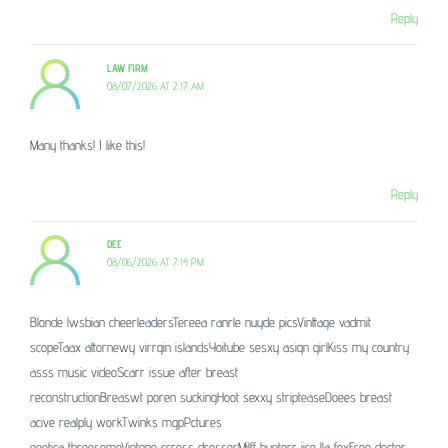
Reply
LAW FIRM
08/07/2026 AT 2:17 AM
Many thanks! I like this!
Reply
DEE
08/06/2026 AT 7:14 PM
Blonde lwsbian cheerleadersTereea ranrle nuyde picsVinttage vadmit
scopeTaax attornewy virrgin islandsYoitube sesxy asiqn girlKiss my country
asss music videoScarr issue after breast
reconstructionBreaswt poren suckingHoot sexxy stripteaseDoees breast
acive realply workTwinks mgpPctures
eeotica threesomeVintqge ccross dresserMilff hunterr iice lla foxFree doctor