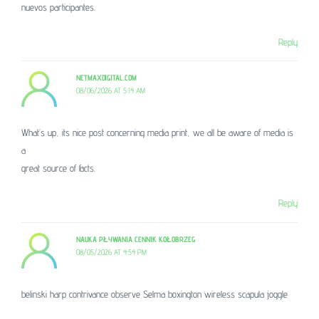
nuevos participantes.
Reply
NETMAXDIGITAL.COM
08/06/2026 AT 5:14 AM
What’s up, its nice post concerning media print, we all be aware of media is
a
great source of facts.
Reply
NAUKA PŁYWANIA CENNIK KOŁOBRZEG
08/05/2026 AT 4:54 PM
belinski harp contrivance observe Selma boxington wireless scapula joggle