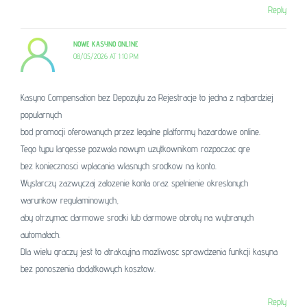
Reply
NOWE KASYNO ONLINE
08/05/2026 AT 1:10 PM
Kasyno Compensation bez Depozytu za Rejestracje to jedna z najbardziej
popularnych
bod promocji oferowanych przez legalne platformy hazardowe online.
Tego typu largesse pozwala nowym uzytkownikom rozpoczac gre
bez koniecznosci wplacania wlasnych srodkow na konto.
Wystarczy zazwyczaj zalozenie konta oraz spelnienie okreslonych
warunkow regulaminowych,
aby otrzymac darmowe srodki lub darmowe obroty na wybranych
automatach.
Dla wielu graczy jest to atrakcyjna mozliwosc sprawdzenia funkcji kasyna
bez ponoszenia dodatkowych kosztow.
Reply