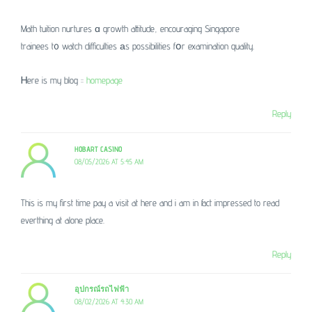
Math tuition nurtures ɑ growth attitude, encouraging Singapore
trainees t᧐ watch difficulties аs possibilities fօr examination quality.
Ꮋere is my blog ::
homepage
Reply
HOBART CASINO
08/05/2026 AT 5:45 AM
This is my first time pay a visit at here and i am in fact impressed to read
everthing at alone place.
Reply
อุปกรณ์รถไฟฟ้า
08/02/2026 AT 4:30 AM