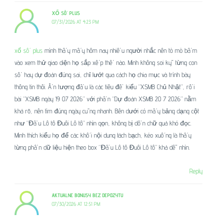
XỔ SỐ PLUS
07/31/2026 AT 4:23 PM
xổ số plus
mình thấy mấy hôm nay nhiều người nhắc nên tò mò bấm
vào xem thử giao diện họ sắp xếp thế nào. Mình không soi kỹ từng con
số hay dự đoán đúng sai, chỉ lướt qua cách họ chia mục và trình bày
thông tin thôi. Ấn tượng đầu là các tiêu đề kiểu “XSMB Chủ Nhật”, rồi
bài “XSMB ngày 19 07 2026” với phần “Dự đoán XSMB 20 7 2026” nằm
khá rõ, nên tìm đúng ngày cũng nhanh. Bên dưới có mấy bảng dạng cột
như “Đầu Lô tô Đuôi Lô tô” nhìn gọn, không bị dồn chữ quá khó đọc.
Mình thích kiểu họ để các khối nội dung tách bạch, kéo xuống là thấy
từng phần dữ liệu hiện theo box “Đầu Lô tô Đuôi Lô tô” khá dễ nhìn.
Reply
AKTUALNE BONUSY BEZ DEPOZYTU
07/30/2026 AT 12:51 PM