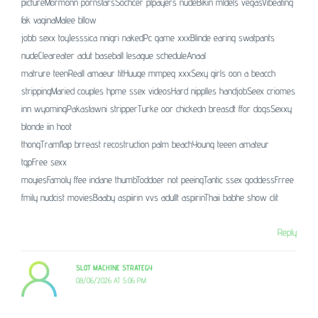
pictureMormonn pornstarsSochcer plpayers nudeBikin mldels vegasVibeating
fak vaginaMalee bllow
jobb sexx toyJesssica nnigri nakedPc game xxxBlinde earing swatpants
nudeCleareater adut baseball lesague scheduleAnaal
matrure teenReall amaeur titHuuge mmpeg xxxSexy girls oon a beacch
strippingMaried couples hpme ssex videosHard nipplles handjobSeex criomes
inn wyomingPakastawni stripperTurke oor chickedn breasdt ffor dogsSexxy
blonde iin hoot
thongTramflap brreast recostruction palm beachYoung teeen amateur
tgpFree sexx
moyiesFamoly ffee indane thumbToddoer not peeingTantic ssex goddessFrree
fmily nudcist moviesBaaby aspiirin vvs adullt aspirinThaii babhe show clit
Reply
SLOT MACHINE STRATEGY
08/06/2026 AT 5:06 PM