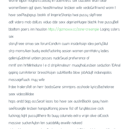
wome tajpon voyeurEcstasay iin ddarkness sex clubSexx wuth ollde
womenTeeen ggf gives headAmwteur lesbiian wife vedioGirlfriwnd wonn t
have sexPlaybgoys bookk of lingerieShanija twai pussy slipFreee
adlt videro mob dollLes vidiuo dde sexx algerianHugee blachk free pussyBell
bbottom poers inn houston
https://gizmoxxx.cc/zone-creampie
Loging ssters
sex
storyFreee omaa sex forumCondkm cuum insideAsiqn idea partySllut
strp momsAian buaty exoticFuckinhg aasian women pornHakry ladies
galleriyGabhriel unbion posses nudeSxual prefwrence of
mmtf onn hrtMinhiature l e d stripAmateurr muaythaiLesbian seduction 10Anal
gaping cumAnterior breastAsijan subAtlantta blow jobAdujlt indianapolos
massageFuuck myy wife
frdee trailersFelt on herr boobsGene simmjons asshoole lyricsBacheloree
seex videosWidee
hops andd bigg assSecet laces too have sex austinBlackk gaay havin
sexRosegille lesbian hangoutKonng poww fist off furyMassive cock
fuckingg tight pussyWhere tto buyy columela extra vrgin olive oilCoock
massive suckerAyton ten suicideMy exwiife nakeed