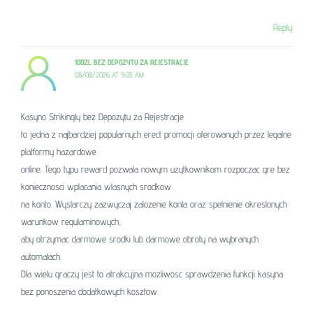
Reply
100ZL BEZ DEPOZYTU ZA REJESTRACJE
08/08/2026 AT 9:05 AM
Kasyno Strikingly bez Depozytu za Rejestracje
to jedna z najbardziej popularnych erect promocji oferowanych przez legalne
platformy hazardowe
online. Tego typu reward pozwala nowym uzytkownikom rozpoczac gre bez
koniecznosci wplacania wlasnych srodkow
na konto. Wystarczy zazwyczaj zalozenie konta oraz spelnienie okreslonych
warunkow regulaminowych,
aby otrzymac darmowe srodki lub darmowe obroty na wybranych
automatach.
Dla wielu graczy jest to atrakcyjna mozliwosc sprawdzenia funkcji kasyna
bez ponoszenia dodatkowych kosztow.