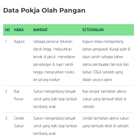
Data Pokja Olah Pangan
NO
NAMA
MANFAAT
KETERANGAN
1
Kupure
Sebagai penurun tekanan
Kupure tanpa mengandung
darah tinggi, meluruhkan
bahan pengawet. Kunyit putih &
lemak di perut, meredakan
daun sereh sebagai bahan
peradangan & nyeri sendi
utama pembuatan berasal dari
hingga menurunkan resiko
kebun TOGA sekolah yang
terserang kanker
diolah secara alami
2
Kue
Sukun mengandung banyak
Kue lumpur berbahan utama
Purun
serat yang baik bagi tumbuh
sukun yang berbuah lebat di
kembang anak.
sekolah
3
Cendol
Sukun mengandung banyak
Cendol berbahan utama sukun
Sukun
serat yang baik bagi tumbuh
yang berbuah lebat di sekolah
kembang anak.