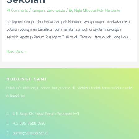
74 Comments
/
sampah
,
zero waste
/ By
Najla Miloveva Putri Hardianto
Bertepatan dengan Hari Peduli Sampah Nasional, warga mupat melakukan aksi
gotong royong membersihkan dan memilah sampah di sekitar lingkungan
sekolah tepatnya Perum Puskopad Tasikmadu. Teman – teman ada yang tahu …
Read More »
HUBUNGI KAMI
Untuk info lebih lanjut, saran, kerja sama dll, silahkan kontak kami melalui media
di bawah ini
Jl. Jl. Simp. KH. Yusuf Perum Puskopad H-11
+62 896-9688-5920
admin@sdmupat.sch.id