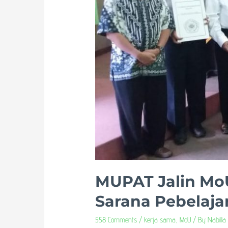
MUPAT Jalin Mo
Sarana Pebelaja
558 Comments
/
kerja sama
,
MoU
/ By
Nabilla