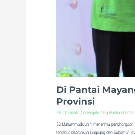
Di Pantai Maya
Provinsi
79 Comments
/
adiwiyata
/ By
Nabilla Ghandis
SD Muhammadiyah 4 menerima penghargaan Seko
tersebut diserahkan langsung oleh Gubernur Jaw