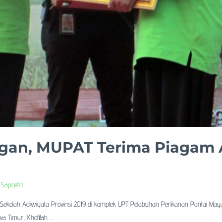
ngan, MUPAT Terima Piagam 
 Sapoetri
lah Adiwiyata Provinsi 2019 di komplek UPT Pelabuhan Perikanan Pantai Mayan
a Timur, Khofifah …