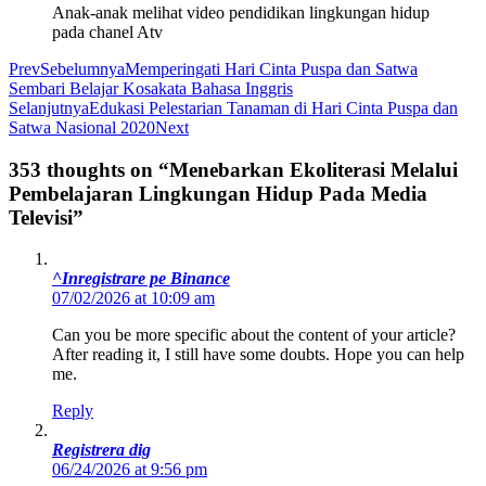
Anak-anak melihat video pendidikan lingkungan hidup
pada chanel Atv
Prev
Sebelumnya
Memperingati Hari Cinta Puspa dan Satwa
Sembari Belajar Kosakata Bahasa Inggris
Selanjutnya
Edukasi Pelestarian Tanaman di Hari Cinta Puspa dan
Satwa Nasional 2020
Next
353 thoughts on “Menebarkan Ekoliterasi Melalui
Pembelajaran Lingkungan Hidup Pada Media
Televisi”
^Inregistrare pe Binance
07/02/2026 at 10:09 am
Can you be more specific about the content of your article?
After reading it, I still have some doubts. Hope you can help
me.
Reply
Registrera dig
06/24/2026 at 9:56 pm