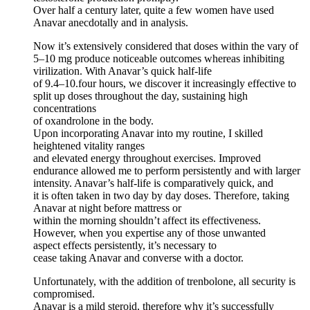
Over half a century later, quite a few women have used
Anavar anecdotally and in analysis.
Now it’s extensively considered that doses within the vary of
5–10 mg produce noticeable outcomes whereas inhibiting
virilization. With Anavar’s quick half-life
of 9.4–10.four hours, we discover it increasingly effective to
split up doses throughout the day, sustaining high
concentrations
of oxandrolone in the body.
Upon incorporating Anavar into my routine, I skilled
heightened vitality ranges
and elevated energy throughout exercises. Improved
endurance allowed me to perform persistently and with larger
intensity. Anavar’s half-life is comparatively quick, and
it is often taken in two day by day doses. Therefore, taking
Anavar at night before mattress or
within the morning shouldn’t affect its effectiveness.
However, when you expertise any of those unwanted
aspect effects persistently, it’s necessary to
cease taking Anavar and converse with a doctor.
Unfortunately, with the addition of trenbolone, all security is
compromised.
Anavar is a mild steroid, therefore why it’s successfully