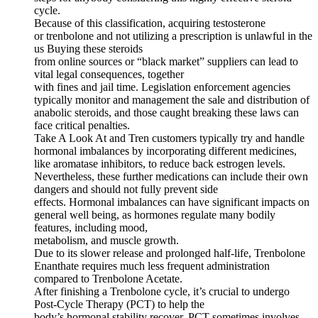
cycle.
Because of this classification, acquiring testosterone
or trenbolone and not utilizing a prescription is unlawful in the
us Buying these steroids
from online sources or “black market” suppliers can lead to
vital legal consequences, together
with fines and jail time. Legislation enforcement agencies
typically monitor and management the sale and distribution of
anabolic steroids, and those caught breaking these laws can
face critical penalties.
Take A Look At and Tren customers typically try and handle
hormonal imbalances by incorporating different medicines,
like aromatase inhibitors, to reduce back estrogen levels.
Nevertheless, these further medications can include their own
dangers and should not fully prevent side
effects. Hormonal imbalances can have significant impacts on
general well being, as hormones regulate many bodily
features, including mood,
metabolism, and muscle growth.
Due to its slower release and prolonged half-life, Trenbolone
Enanthate requires much less frequent administration
compared to Trenbolone Acetate.
After finishing a Trenbolone cycle, it’s crucial to undergo
Post-Cycle Therapy (PCT) to help the
body’s hormonal stability recover. PCT sometimes involves