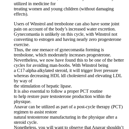
utilized in medicine for
treating women and young children (without damaging
effects).
Users of Winstrol and trenbolone can also have some joint
pain on account of the body’s increased water excretion.
Gynecomastia is unlikely on this cycle, with Winstrol not
converting to estrogen and having nearly zero progesterone
exercise.
Thus, the one menace of gynecomastia forming is
trenbolone, which moderately increases progesterone.
Nevertheless, we now have found this to be one of the better
cycles for avoiding man-boobs. With Winstrol being
a C17-alpha-alkylated steroid, it will trigger liver pressure
whereas decreasing HDL ldl cholesterol and elevating LDL
by way of
the stimulation of hepatic lipase.
It is also essential to follow a proper PCT routine
to help restore pure testosterone production within the
physique.
Anavar can be utilized as part of a post-cycle therapy (PCT)
regimen to assist restore
natural testosterone manufacturing in the physique after a
steroid cycle.
Nonetheless, you will want to observe that Anavar shouldn’t