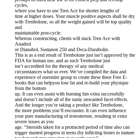
cycles,
where you have to use Tren Ace for shorter lengths of
time at higher doses. Your muscle positive aspects shall be dry
with Trenbolone, so all the weight gained will be top quality
and
maintainable post-cycle.
Whereas constructing, clients will stack Tren Ace with
Anadrol
or Dianabol, Sustanon 250 and Deca-Durabolin.
This is as a end result of Trenbolone just isn’t approved by the
FDA for human use, and as such Trenbolone just
isn’t accredited for the therapy of any medical
circumstances what so ever. We’ve compiled the data and
experience of ourentire group to create these three Free E-
books that can helpyou lose fat and re-build your physique
from the bottom
up. It can even assist with burning fats extra successfully
and doesn’t include all of the nasty unwanted facet effects.
And the longer you’re taking a product like Trenbolone,
the more problems you’ll encounter. It can even influence
your pure manufacturing of testosterone, resulting in extra
severe issues as you
age. “Steroids taken for a protracted period of time also can
trigger stunted progress in teens (by inflicting bones to mature