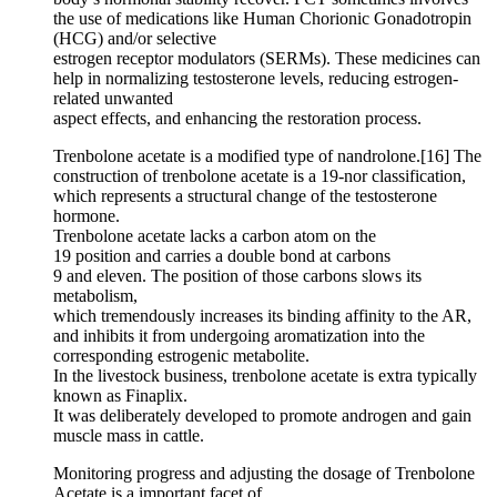
the use of medications like Human Chorionic Gonadotropin
(HCG) and/or selective
estrogen receptor modulators (SERMs). These medicines can
help in normalizing testosterone levels, reducing estrogen-
related unwanted
aspect effects, and enhancing the restoration process.
Trenbolone acetate is a modified type of nandrolone.[16] The
construction of trenbolone acetate is a 19-nor classification,
which represents a structural change of the testosterone
hormone.
Trenbolone acetate lacks a carbon atom on the
19 position and carries a double bond at carbons
9 and eleven. The position of those carbons slows its
metabolism,
which tremendously increases its binding affinity to the AR,
and inhibits it from undergoing aromatization into the
corresponding estrogenic metabolite.
In the livestock business, trenbolone acetate is extra typically
known as Finaplix.
It was deliberately developed to promote androgen and gain
muscle mass in cattle.
Monitoring progress and adjusting the dosage of Trenbolone
Acetate is a important facet of