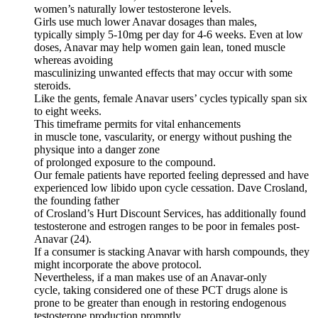
women’s naturally lower testosterone levels.
Girls use much lower Anavar dosages than males,
typically simply 5-10mg per day for 4-6 weeks. Even at low
doses, Anavar may help women gain lean, toned muscle
whereas avoiding
masculinizing unwanted effects that may occur with some
steroids.
Like the gents, female Anavar users’ cycles typically span six
to eight weeks.
This timeframe permits for vital enhancements
in muscle tone, vascularity, or energy without pushing the
physique into a danger zone
of prolonged exposure to the compound.
Our female patients have reported feeling depressed and have
experienced low libido upon cycle cessation. Dave Crosland,
the founding father
of Crosland’s Hurt Discount Services, has additionally found
testosterone and estrogen ranges to be poor in females post-
Anavar (24).
If a consumer is stacking Anavar with harsh compounds, they
might incorporate the above protocol.
Nevertheless, if a man makes use of an Anavar-only
cycle, taking considered one of these PCT drugs alone is
prone to be greater than enough in restoring endogenous
testosterone production promptly.