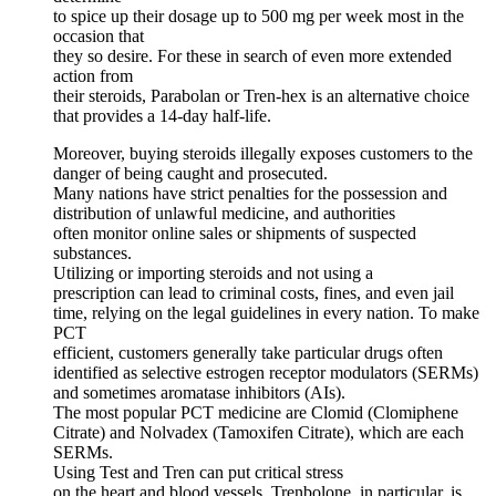
to spice up their dosage up to 500 mg per week most in the
occasion that
they so desire. For these in search of even more extended
action from
their steroids, Parabolan or Tren-hex is an alternative choice
that provides a 14-day half-life.
Moreover, buying steroids illegally exposes customers to the
danger of being caught and prosecuted.
Many nations have strict penalties for the possession and
distribution of unlawful medicine, and authorities
often monitor online sales or shipments of suspected
substances.
Utilizing or importing steroids and not using a
prescription can lead to criminal costs, fines, and even jail
time, relying on the legal guidelines in every nation. To make
PCT
efficient, customers generally take particular drugs often
identified as selective estrogen receptor modulators (SERMs)
and sometimes aromatase inhibitors (AIs).
The most popular PCT medicine are Clomid (Clomiphene
Citrate) and Nolvadex (Tamoxifen Citrate), which are each
SERMs.
Using Test and Tren can put critical stress
on the heart and blood vessels. Trenbolone, in particular, is