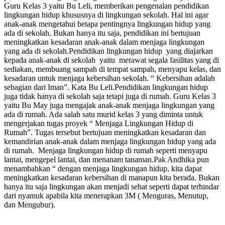
Guru Kelas 3 yaitu Bu Leli, memberikan pengenalan pendidikan
lingkungan hidup khususnya di lingkungan sekolah. Hal ini agar
anak-anak mengetahui betapa pentingnya lingkungan hidup yang
ada di sekolah. Bukan hanya itu saja, pendidikan ini bertujuan
meningkatkan kesadaran anak-anak dalam menjaga lingkungan
yang ada di sekolah.Pendidikan lingkungan hidup yang diajarkan
kepada anak-anak di sekolah yaitu merawat segala fasilitas yang di
sediakan, membuang sampah di tempat sampah, menyapu kelas, dan
kesadaran untuk menjaga kebersihan sekolah. “ Kebersihan adalah
sebagian dari Iman”. Kata Bu Leli.Pendidikan lingkungan hidup
juga tidak hanya di sekolah saja tetapi juga di rumah. Guru Kelas 3
yaitu Bu May juga mengajak anak-anak menjaga lingkungan yang
ada di rumah. Ada salah satu murid kelas 3 yang diminta untuk
mengerjakan tugas proyek “ Menjaga Lingkungan Hidup di
Rumah”. Tugas tersebut bertujuan meningkatkan kesadaran dan
kemandirian anak-anak dalam menjaga lingkungan hidup yang ada
di rumah. Menjaga lingkungan hidup di rumah seperti menyapu
lantai, mengepel lantai, dan menanam tanaman.Pak Andhika pun
menambahkan “ dengan menjaga lingkungan hidup, kita dapat
meningkatkan kesadaran kebersihan di manapun kita berada. Bukan
hanya itu saja lingkungan akan menjadi sehat seperti dapat terhindar
dari nyamuk apabila kita menerapkan 3M ( Menguras, Menutup,
dan Mengubur).