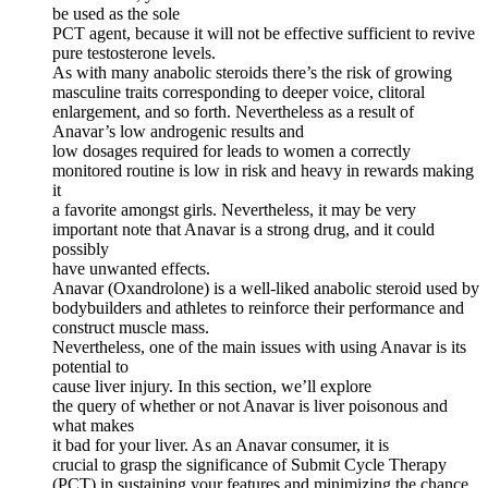
be used as the sole
PCT agent, because it will not be effective sufficient to revive
pure testosterone levels.
As with many anabolic steroids there’s the risk of growing
masculine traits corresponding to deeper voice, clitoral
enlargement, and so forth. Nevertheless as a result of
Anavar’s low androgenic results and
low dosages required for leads to women a correctly
monitored routine is low in risk and heavy in rewards making
it
a favorite amongst girls. Nevertheless, it may be very
important note that Anavar is a strong drug, and it could
possibly
have unwanted effects.
Anavar (Oxandrolone) is a well-liked anabolic steroid used by
bodybuilders and athletes to reinforce their performance and
construct muscle mass.
Nevertheless, one of the main issues with using Anavar is its
potential to
cause liver injury. In this section, we’ll explore
the query of whether or not Anavar is liver poisonous and
what makes
it bad for your liver. As an Anavar consumer, it is
crucial to grasp the significance of Submit Cycle Therapy
(PCT) in sustaining your features and minimizing the chance