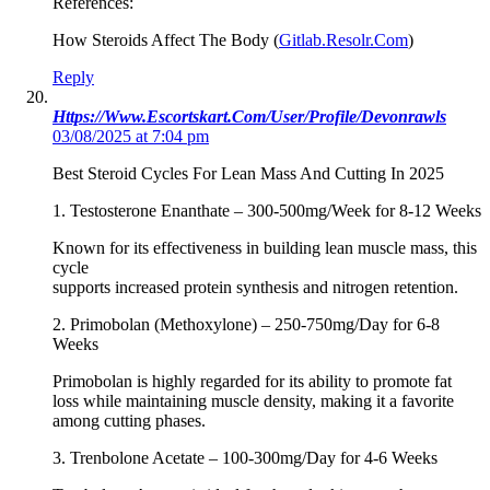
References:
How Steroids Affect The Body (
Gitlab.Resolr.Com
)
Reply
Https://Www.Escortskart.Com/User/Profile/Devonrawls
03/08/2025 at 7:04 pm
Best Steroid Cycles For Lean Mass And Cutting In 2025
1. Testosterone Enanthate – 300-500mg/Week for 8-12 Weeks
Known for its effectiveness in building lean muscle mass, this
cycle
supports increased protein synthesis and nitrogen retention.
2. Primobolan (Methoxylone) – 250-750mg/Day for 6-8
Weeks
Primobolan is highly regarded for its ability to promote fat
loss while maintaining muscle density, making it a favorite
among cutting phases.
3. Trenbolone Acetate – 100-300mg/Day for 4-6 Weeks