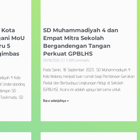
 Kota
SD Muhammadiyah 4 dan
gani MoU
Empat Mitra Sekolah
u 5
Bergandengan Tangan
gimbas
Perkuat GPBLHS
09/18/2023
3,409 Comments
Pada Senin, 18 September 2023, SD Muhammadiyah 4
Kota Malang menjadi tuan rumah bagi Pembinaan Gerakan
diyah 4 Kota
Peduli dan Berbudaya Lingkungan Hidup di Sekolah
 Understanding
(GPBLHS). Acara ini adalah upaya bersama untuk
 dengan SD
 Tasikmadu. SD
Baca selanjutnya »