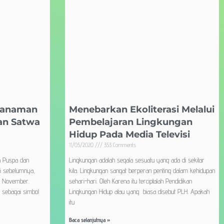
 Tanaman
Menebarkan Ekoliterasi Melalui
dan Satwa
Pembelajaran Lingkungan
Hidup Pada Media Televisi
11/05/2020
353 Comments
a Puspa dan
Lingkungan adalah segala sesuatu yang ada di sekitar
ti sebelumnya,
kita. Lingkungan sangat berperan penting dalam kehidupan
 5 November.
sehari-hari. Oleh Karena itu terciptalah Pendidikan
sebagai simbol
Lingkungan Hidup atau yang biasa disebut PLH. Apakah
itu
Baca selanjutnya »