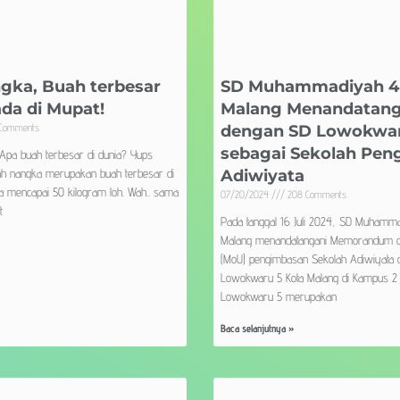
gka, Buah terbesar
SD Muhammadiyah 4
ada di Mupat!
Malang Menandatan
Comments
dengan SD Lowokwar
sebagai Sekolah Pen
Apa buah terbesar di dunia? Yups
ah nangka merupakan buah terbesar di
Adiwiyata
isa mencapai 50 kilogram loh. Wah.. sama
07/20/2024
208 Comments
t
Pada tanggal 16 Juli 2024, SD Muhamma
Malang menandatangani Memorandum of
(MoU) pengimbasan Sekolah Adiwiyata
Lowokwaru 5 Kota Malang di Kampus 2
Lowokwaru 5 merupakan
Baca selanjutnya »