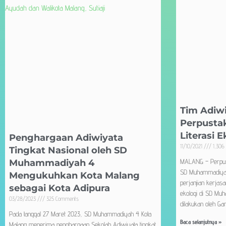
Tim Adiw
Perpusta
Literasi E
Penghargaan Adiwiyata
11/10/2021
1,306
Tingkat Nasional oleh SD
Muhammadiyah 4
MALANG – Perpusta
SD Muhammadiyah
Mengukuhkan Kota Malang
perjanjian kerjasa
sebagai Kota Adipura
ekologi di SD Mu
03/28/2023
325 Comments
dilakukan oleh Ga
Pada tanggal 27 Maret 2023, SD Muhammadiyah 4 Kota
Baca selanjutnya »
Malang menerima penghargaan Sekolah Adiwiyata tingkat