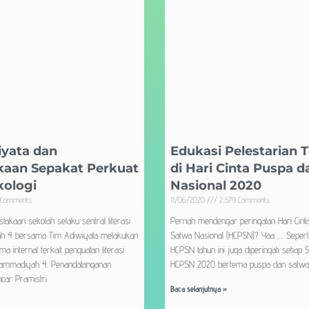
iyata dan
Edukasi Pelestarian
kaan Sepakat Perkuat
di Hari Cinta Puspa 
kologi
Nasional 2020
 Comments
11/06/2020
2,579 Comments
kaan sekolah selaku sentral literasi
Pernah mendengar peringatan Hari Cint
 4 bersama Tim Adiwiyata melakukan
Satwa Nasional (HCPSN)? Yaa …. Seper
ma internal terkait penguatan literasi
HCPSN tahun ini juga diperingati setiap
hammadiyah 4. Penandatanganan
HCPSN 2020 bertema puspa dan satwa 
ncar Pramistri
Baca selanjutnya »