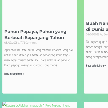
Buah Nan
di Dunia 
Pohon Pepaya, Pohon yang
08/02/2025
36 
Berbuah Sepanjang Tahun
Tau nggak guys? 
08/02/2025
73 Comments
benar banget, bu
Apakah kamu tahu buah yang memiliki khasiat yang baik
dunia. Buah ini b
untuk tubuh dan dapat berbuah sepanjang tahun tanpa
dong dengan bera
menunggu musim berbuah? That’s right! Buah pepaya.
Buah pepaya mempunyai rasa yang manis
Baca selanjutnya »
Baca selanjutnya »