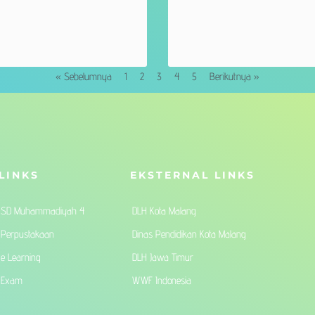
« Sebelumnya
1
2
3
4
5
Berikutnya »
LINKS
EKSTERNAL LINKS
SD Muhammadiyah 4
DLH Kota Malang
Perpustakaan
Dinas Pendidikan Kota Malang
e Learning
DLH Jawa Timur
Exam
WWF Indonesia